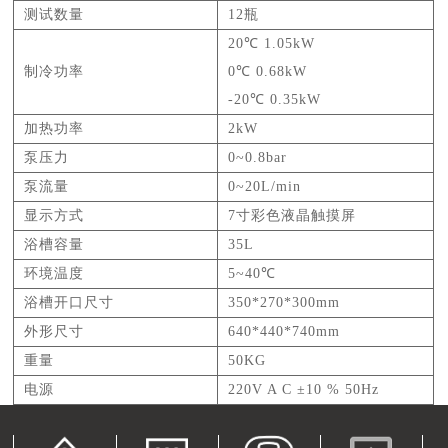
测试数量
12瓶
20℃
1.05kW
制冷功率
0℃
0.68kW
-20℃
0.35kW
加热功率
2kW
泵压力
0~0.8bar
泵流量
0~20L/min
显示方式
7寸彩色液晶触摸屏
浴槽容量
35L
环境温度
5~40℃
浴槽开口尺寸
350*270*300mm
外形尺寸
640*440*740mm
重量
50KG
电源
220V A C ±10 % 50Hz